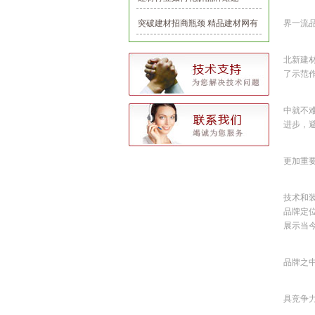
北
突破建材招商瓶颈 精品建材网有
界一流
一套
从
北新建
了示范
事
中就不
进步，
目
更加重
多
技术和
品牌定
展示当今
民
品牌之
未
具竞争