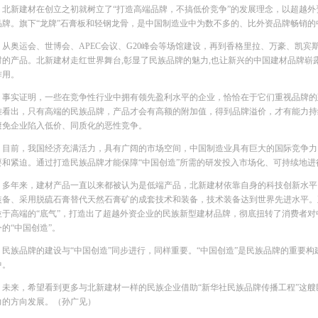
新建材在创立之初就树立了“打造高端品牌，不搞低价竞争”的发展理念，以超越外
品牌。旗下“龙牌”石膏板和轻钢龙骨，是中国制造业中为数不多的、比外资品牌畅销的
奥运会、世博会、APEC会议、G20峰会等场馆建设，再到香格里拉、万豪、凯宾
材的产品。北新建材走红世界舞台,彰显了民族品牌的魅力,也让新兴的中国建材品牌崭
作用。
实证明，一些在竞争性行业中拥有领先盈利水平的企业，恰恰在于它们重视品牌的建
难看出，只有高端的民族品牌，产品才会有高额的附加值，得到品牌溢价，才有能力持
避免企业陷入低价、同质化的恶性竞争。
前，我国经济充满活力，具有广阔的市场空间，中国制造业具有巨大的国际竞争力
要和紧迫。通过打造民族品牌才能保障“中国创造”所需的研发投入市场化、可持续地进
年来，建材产品一直以来都被认为是低端产品，北新建材依靠自身的科技创新水平，自
装备、采用脱硫石膏替代天然石膏矿的成套技术和装备，技术装备达到世界先进水平。
位于高端的“底气”，打造出了超越外资企业的民族新型建材品牌，彻底扭转了消费者
的“中国创造”。
族品牌的建设与“中国创造”同步进行，同样重要。“中国创造”是民族品牌的重要构建
中。
来，希望看到更多与北新建材一样的民族企业借助“新华社民族品牌传播工程”这艘巨
力的方向发展。（孙广见）