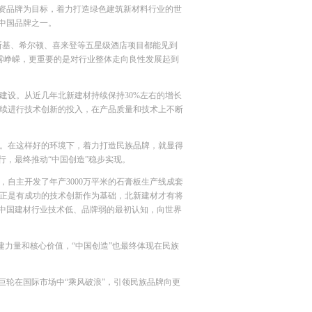
资品牌为目标，着力打造绿色建筑新材料行业的世
中国品牌之一。
斯基、希尔顿、喜来登等五星级酒店项目都能见到
露峥嵘，更重要的是对行业整体走向良性发展起到
设。从近几年北新建材持续保持30%左右的增长
续进行技术创新的投入，在产品质量和技术上不断
。在这样好的环境下，着力打造民族品牌，就显得
行，最终推动“中国创造”稳步实现。
主开发了年产3000万平米的石膏板生产线成套
正是有成功的技术创新作为基础，北新建材才有将
对中国建材行业技术低、品牌弱的最初认知，向世界
力量和核心价值，“中国创造”也最终体现在民族
轮在国际市场中“乘风破浪”，引领民族品牌向更