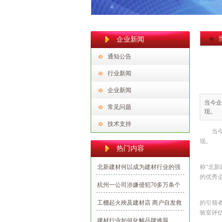
企业新闻
通知公告
行业新闻
企业新闻
当今企
常见问题
现。 
技术支持
当
现。
热门内容
8
北新建材何以成为建材行业的强
称“北
的优秀
势民族品牌？
杭州一公司涉嫌侵犯70多万条个
纵
人信息，多为向业主推销建材
工棚起火殃及建材店 商户自发救
的引领
验室评估
援避免损失
建材行业如何化解品牌难题