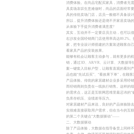
消费体验。在尚品宅配买家具，消费者无
具卖场哀叹生意难做时，尚品的店面经常要
具的传统卖场门店，店员一般都不具备设
所以，提升消费体验还是绕不开家居卖场的
从体验下手提升消费者满意度?
其实，互动并不一定要店员主动，也可以借
右沙发全国经销商门店使用率高达89.2
家，把专业设计师搭建的方案装进顾客自
看家具产品的安装效果。
能够有机会让顾客主动参与，就有更多的
销，通过3D、AR/VR、云计算、大数
案一键套入目标户型，让顾客直观的看到
品也能“先试后买”、“看效果下单”，在顾
产品体验。传统的家居建材企业多采用经
而经销商则负责在一线执行销售。这样的
的需求点，这正是互联网思维里最忌讳的“
负库存积压、业绩差等压力。
对家居建材产品来说，良好的产品体验除去
实很难直接获取用户需求，但在当今的互
的第二个关键点“大数据驱动”——
二、大数据驱动
除了产品体验，大数据在指导备货上同样