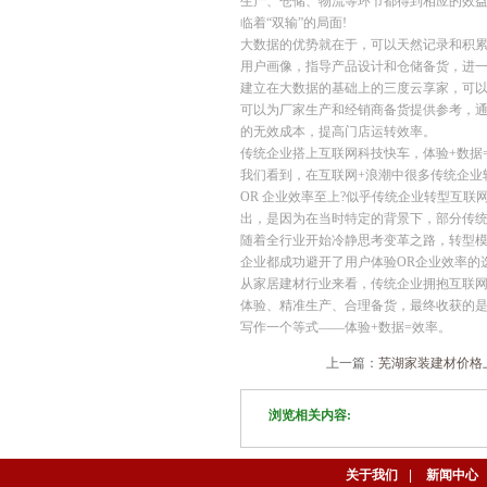
生产、仓储、物流等环节都得到相应的效
临着“双输”的局面!
大数据的优势就在于，可以天然记录和积
用户画像，指导产品设计和仓储备货，进
建立在大数据的基础上的三度云享家，可
可以为厂家生产和经销商备货提供参考，
的无效成本，提高门店运转效率。
传统企业搭上互联网科技快车，体验+数据
我们看到，在互联网+浪潮中很多传统企业
OR 企业效率至上?似乎传统企业转型互
出，是因为在当时特定的背景下，部分传统
随着全行业开始冷静思考变革之路，转型
企业都成功避开了用户体验OR企业效率的选
从家居建材行业来看，传统企业拥抱互联
体验、精准生产、合理备货，最终收获的
写作一个等式——体验+数据=效率。
上一篇：
芜湖家装建材价格
浏览相关内容:
关于我们
|
新闻中心