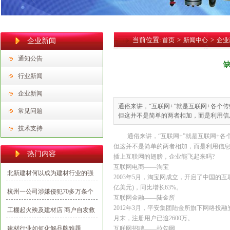
当前位置:
>
>
首页
新闻中心
企业
企业新闻
通知公告
行业新闻
企业新闻
通俗来讲，“互联网+”就是互联网+各个
常见问题
但这并不是简单的两者相加，而是利用信
技术支持
通俗来讲，“互联网+”就是互联网+
但这并不是简单的两者相加，而是利用信
热门内容
插上互联网的翅膀，企业能飞起来吗?
互联网电商——淘宝
北新建材何以成为建材行业的强
2003年5月，淘宝网成立，开启了中国的互联
势民族品牌？
亿美元)，同比增长63%。
杭州一公司涉嫌侵犯70多万条个
互联网金融——陆金所
人信息，多为向业主推销建材
2012年3月，平安集团陆金所旗下网络投
工棚起火殃及建材店 商户自发救
月末，注册用户已逾2600万。
援避免损失
建材行业如何化解品牌难题
互联网招聘——拉勾网