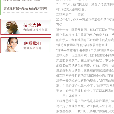
2013年7月，拉勾网上线，颠覆了传统招
突破建材招商瓶颈 精品建材网有
得1.2亿美元战略投资。
互联网房产——链家
一套
2015年6月，作为一家成立于2001年的“
万亿。
近十年来，随着互联网、移动互联网的飞
网企业本身变成了重要的客户信息入口。
的由于人口红利或信息不对称带来的高额
“缺乏互联网基因”的传统家居建材企业
“这几年生意越来越难做了!” 安徽铜陵做
总很无奈，但也很乐观，他知道生意不好
知道能够做多久。在上游经济疲软，市场
那些老生常谈的改善装修、产品、促销、
形成鲜明对比的是，这边在传统家居建材企
做互联网软件起家的定制家居企业尚品宅配
对于一般逻辑难以解释的现象，我们喜欢冠
寥，主流的评论也就七个字，“缺乏互联网
那么，对于家居建材企业，互联网基因真的
一、用户体验至上
互联网思维主导下的产品是非常注重用户体
论决定了企业的生死。对于传统企业来讲，
多发生在线下，我们可以将用户体验细分