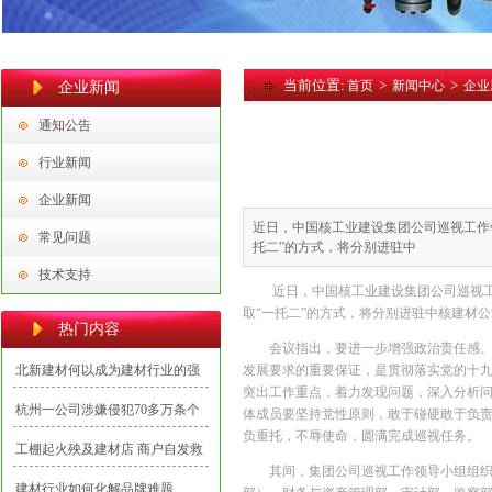
当前位置:
>
>
首页
新闻中心
企业
企业新闻
通知公告
行业新闻
企业新闻
近日，中国核工业建设集团公司巡视工作
常见问题
托二”的方式，将分别进驻中
技术支持
近日，中国核工业建设集团公司巡视
取“一托二”的方式，将分别进驻中核建材
热门内容
会议指出，要进一步增强政治责任感
北新建材何以成为建材行业的强
发展要求的重要保证，是贯彻落实党的十
突出工作重点，着力发现问题，深入分析
势民族品牌？
杭州一公司涉嫌侵犯70多万条个
体成员要坚持党性原则，敢于碰硬敢于负
负重托，不辱使命，圆满完成巡视任务。
人信息，多为向业主推销建材
工棚起火殃及建材店 商户自发救
其间，集团公司巡视工作领导小组组
援避免损失
建材行业如何化解品牌难题