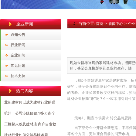
当前位置:
>
>
首页
新闻中心
企业
企业新闻
通知公告
行业新闻
企业新闻
现如今群雄逐鹿的家居建材市场，招商已
常见问题
的，甚至会直接影响到企业的生存。随
技术支持
现如今群雄逐鹿的家居建材市场，招
好的，甚至会直接影响到企业的生存。随
热门内容
的考验。企业如果要改变这样的现状，招
建材企业招商“难”呢？企业应采用针对性
北新建材何以成为建材行业的强
势民族品牌？
杭州一公司涉嫌侵犯70多万条个
策略1、顺应市场需求 转变品牌思路
人信息，多为向业主推销建材
工棚起火殃及建材店 商户自发救
当下部分企业开辟全新思路，不再停
援避免损失
等各个方面，更加迎合目前的消费市场。
建材行业如何化解品牌难题