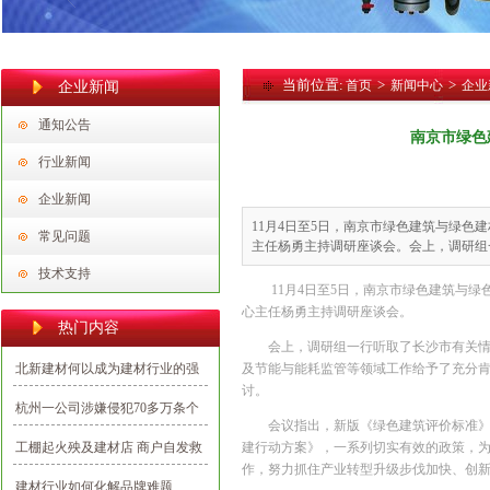
当前位置:
>
>
首页
新闻中心
企业
企业新闻
通知公告
南京市绿色
行业新闻
企业新闻
11月4日至5日，南京市绿色建筑与绿
常见问题
主任杨勇主持调研座谈会。会上，调研组
技术支持
11月4日至5日，南京市绿色建筑与
心主任杨勇主持调研座谈会。
热门内容
会上，调研组一行听取了长沙市有关
北新建材何以成为建材行业的强
及节能与能耗监管等领域工作给予了充分
讨。
势民族品牌？
杭州一公司涉嫌侵犯70多万条个
会议指出，新版《绿色建筑评价标准》（
人信息，多为向业主推销建材
工棚起火殃及建材店 商户自发救
建行动方案》，一系列切实有效的政策，
作，努力抓住产业转型升级步伐加快、创
援避免损失
建材行业如何化解品牌难题