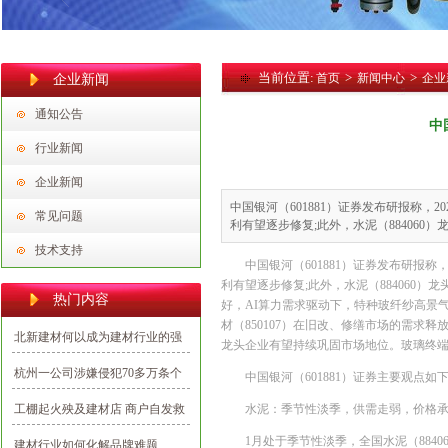
当前位置:
>
>
首页
新闻中心
企业
企业新闻
通知公告
中
行业新闻
企业新闻
中国银河（601881）证券发布研报称，
常见问题
利有望逐步修复;此外，水泥（884060）
技术支持
中国银河（601881）证券发布研报称
利有望逐步修复;此外，水泥（884060
热门内容
好，AI算力需求驱动下，特种玻纤纱高景气
材（850107）在旧改、修缮市场的需求释
北新建材何以成为建材行业的强
龙头企业有望持续巩固市场地位。玻璃终端
势民族品牌？
杭州一公司涉嫌侵犯70多万条个
中国银河（601881）证券主要观点如
人信息，多为向业主推销建材
工棚起火殃及建材店 商户自发救
水泥：季节性淡季，供需走弱，价格
援避免损失
1月处于季节性淡季，全国水泥（884
建材行业如何化解品牌难题