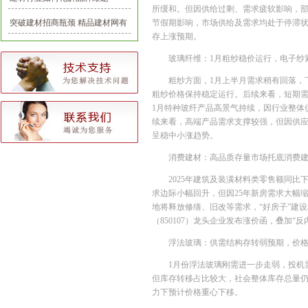
所缓和。但因供给过剩、需求疲软影响，部分
突破建材招商瓶颈 精品建材网有
节假期影响，市场供给及需求均处于停滞状
存上涨预期。
一套
玻璃纤维：1月粗纱稳价运行，电子纱
粗纱方面，1月上半月需求稍有回落，
粗纱价格保持稳定运行。后续来看，短期
1月特种玻纤产品高景气持续，因行业整体
续来看，高端产品需求支撑较强，但因供应
呈稳中小涨趋势。
消费建材：高品质存量市场托底消费
2025年建筑及装潢材料类零售额同比下降
求边际小幅回升，但因25年新房需求大幅缩减
地将释放修缮、旧改等需求，“好房子”建设标
（850107）龙头企业发布涨价函，叠加“
浮法玻璃：供需结构存转弱预期，价
1月份浮法玻璃刚需进一步走弱，投机
但库存转移占比较大，社会整体库存总量仍
力下预计价格重心下移。