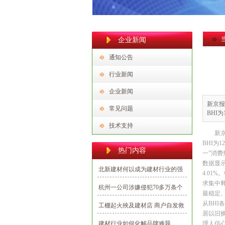
企业新闻
通知公告
行业新闻
企业新闻
新京报
常见问题
BHI为
技术支持
新
BHI为
热门内容
一”消
数据显示
北新建材何以成为建材行业的强
4.0
势民族品牌？
求集中
杭州一公司涉嫌侵犯70多万条个
最稳定
人信息，多为向业主推销建材
从BHI
工棚起火殃及建材店 商户自发救
居以旧
援避免损失
建材行业如何化解品牌难题
理人信心