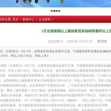
当前位置:
>
>
>
首页
新闻中心
企业新闻
5月全国规模以上建材家居卖场销售额环比上涨1
点击次数:
14
2026-06-15 20:51:26
【打印】
讯（记者张洁）6月15日，由商务部流通业发展司立项、中国建筑材料流通协会编制
129.68，环比上涨13.60点，同比上涨3.
京报讯（记者张洁）6月15日，由商务部流通业发展司立项、中国建筑材料流通协会编
129.68，环比上涨13.60点，同比上涨3.96点。该月全国规模以上建材家居卖场销售额
费热潮、传统婚庆装修旺季刚需释放、各地家居以旧换新补贴集中落地生效，三大核心
，全国规模以上建材家居卖场5月销售额为1286.94亿元，环比上涨15.07%，同比上涨2.
1%。中国建材流通协会称，从全国房地产市场情况分析，二手房高成交带动存量房整体
释放，叠加《城市更新“十五五”规划》政策落地赋能，老旧小区改造、城中村提质等
、最核心的增长极，有效对冲了新房开工偏弱带来的传统建材需求下滑压力，支撑行业
各分指数表现来看，5月“人气指数”环比上涨55.67点，涨幅第一，同比上涨4.47点。
换新补贴落地，各大建材家居卖场推出纷繁多样的促销活动，极大激发居民到店消费、
指数”同比上涨8.17点，环比跌幅第一。该指数作为先行指数，虽短期环比回落，但其绝对