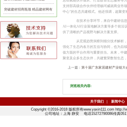
息在赋能伙伴成长、打造数智生态服务等
支持部高级合作伙伴经理杨珂威就商业市场
突破建材招商瓶颈 精品建材网有
中心”的生态共建模式。他还强调，超聚变
一套
在技术分享环节，来自中建材信息与超聚变
AI一体化AI行业落地解决方案等多个前
供了清晰的产品视野与解决方案支撑。
从宏观趋势洞察到细分技术解析，从
强化了生态内各方的互信与协同，也为后
值方面的平台作用与重要担当。未来，中建
聚变及众多生态伙伴，共建繁荣数智生态
上一篇：
第十届广东家居建材产业链大会
浏览相关内容:
关于我们
|
新闻中心
Copyright ©2016-2018 版权所有www.yaxin111.com http
公司地址：上海 静安 电话15272790086传真0517-