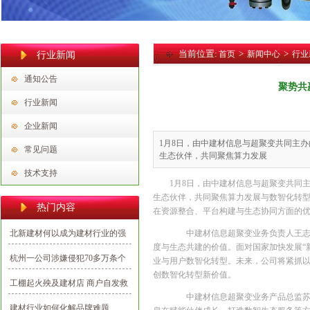
当前位置:
>
>
首页
新闻中心
行业
行业新闻
通知公告
聚势共
行业新闻
企业新闻
1月8日，由中建材信息与超聚变共同主
常见问题
生态伙伴，共同聚焦算力发展
技术支持
1月8日，由中建材信息与超聚变共同
生态伙伴，共同聚焦算力发展与数智化转
热门内容
在资源整合、平台构建与生态协同方面的
北新建材何以成为建材行业的强
中建材信息超聚变业务负责人王志雄
度与生态共建的价值。面对国家加快发展“
势民族品牌？
杭州一公司涉嫌侵犯70多万条个
业与用户数智化转型。未来，公司将紧抓以
创数智化转型新价值。
人信息，多为向业主推销建材
工棚起火殃及建材店 商户自发救
中建材信息超聚变业务产品总监苏志
援避免损失
建材行业如何化解品牌难题