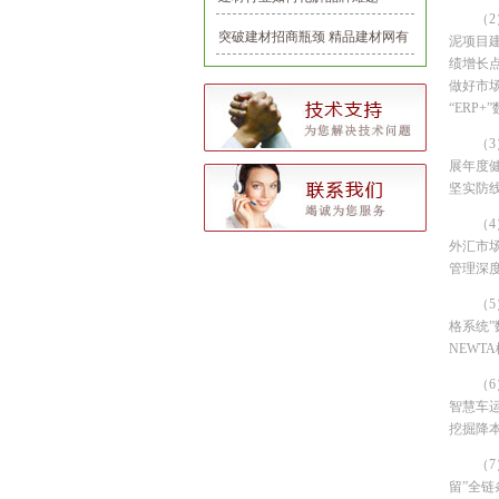
（
突破建材招商瓶颈 精品建材网有
泥项目
绩增长
一套
做好市
“ER
（
展年度
坚实防
（
外汇市
管理深
（
格系统
NEW
（
智慧车
挖掘降
（
留”全