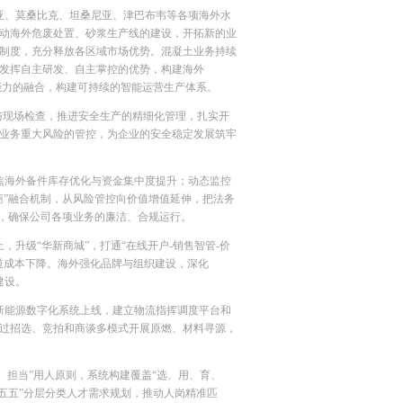
亚、莫桑比克、坦桑尼亚、津巴布韦等各项海外水
动海外危废处置、砂浆生产线的建设，开拓新的业
制度，充分释放各区域市场优势。混凝土业务持续
发挥自主研发、自主掌控的优势，构建海外
l能力的融合，构建可持续的智能运营生产体系。
与现场检查，推进安全生产的精细化管理，扎实开
业务重大风险的管控，为企业的安全稳定发展筑牢
焦海外备件库存优化与资金集中度提升；动态监控
商”融合机制，从风险管控向价值增值延伸，把法务
育，确保公司各项业务的廉洁、合规运行。
升级“华新商城”，打通“在线开户-销售智管-价
道成本下降。海外强化品牌与组织建设，深化
建设。
新能源数字化系统上线，建立物流指挥调度平台和
过招选、竞拍和商谈多模式开展原燃、材料寻源，
、担当”用人原则，系统构建覆盖“选、用、育、
五五”分层分类人才需求规划，推动人岗精准匹