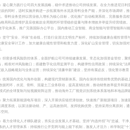
2）凝心聚力践行公司四大发展战略，稳中求进推动公司持续发展。在全力推进尼日利
建设的同时，适时实施并购进一步拓展海外水泥及骨料业务产能，并深化市场调研，推
点。骨料业务坚持以营业收入增长为核心目标，优化推广自动检测系统，完善服务流程
场格局和品质维护及应收账款全周期闭环管理稳价提量与降本增效并举提升经营绩效。
P+”数字化体系，推广完善国际办公平台，国内推动工业智能、商业智能与管理智能和A
3）坚守“安全、环保”生命线，打造行业清洁文明生产标杆。持续加强健康合规性管理
健康安全审计工作，加大健康合规性管理和检查力度，深化矿山安全管理，切实加强对
线。
4）织密多维风险防控体系，全面护航公司可持续健康发展。常态化加强资金管控，聚
场，精准对冲风险敞口；搭建数字化信用监测平台，构建弹性信用政策；持续深化“法
度嵌入战略规划与业务运营；持续深化“清廉华新”建设，坚持有腐必反，强化警示教
5）统筹国内优化与海外创新，构建现代营销新体系。国内在保持传统销售优势的基础上，
”数据闭环，水泥、骨料、混凝土三业务联动，提高直销比例，推动销售效率提升和渠
TA模式的全球复制与短视频矩阵运营，推动海外工厂视觉识别系统体系落地和本地品牌
6）聚力拓展新能源电车项目，深入开展供应链挖潜创效。快速推广新能源项目，加速
运调度系统，以算法驱动销、产、运高效协同。发挥统购优势，坚持采用分离原则，通
本空间。
7）着力全球化人才梯队建设，夯实企业发展人才基础。坚持“内选外招”与“忠诚、干净
链条的人才管理体系：持续推行公开竞聘与能上能下机制，激发人才活力；科学制定“十