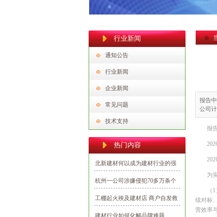
行业新闻
通知公告
行业新闻
企业新闻
报告中
常见问题
公司计
技术支持
报告
2
热门内容
20
北新建材何以成为建材行业的强
为
势民族品牌？
杭州一公司涉嫌侵犯70多万条个
（
人信息，多为向业主推销建材
工棚起火殃及建材店 商户自发救
续对标
营效率
援避免损失
建材行业如何化解品牌难题