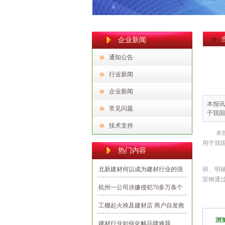
企业新闻
通知公告
行业新闻
企业新闻
本报讯
常见问题
于我
技术支持
本
用于我
热门内容
今
北新建材何以成为建材行业的强
研、明
宣钢通
势民族品牌？
杭州一公司涉嫌侵犯70多万条个
人信息，多为向业主推销建材
工棚起火殃及建材店 商户自发救
援避免损失
浏
建材行业如何化解品牌难题