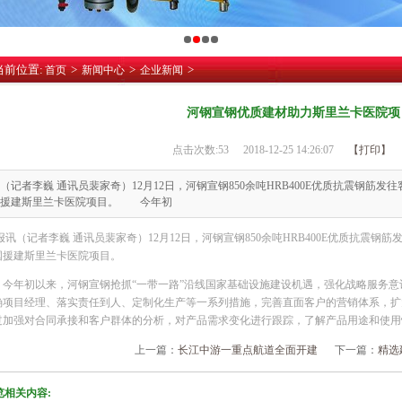
当前位置:
>
>
>
首页
新闻中心
企业新闻
河钢宣钢优质建材助力斯里兰卡医院项
点击次数:
53
2018-12-25 14:26:07
【打印】
（记者李巍 通讯员裴家奇）12月12日，河钢宣钢850余吨HRB400E优质抗震钢筋
国援建斯里兰卡医院项目。 今年初
报讯（记者李巍 通讯员裴家奇）12月12日，河钢宣钢850余吨HRB400E优质抗震
国援建斯里兰卡医院项目。
年初以来，河钢宣钢抢抓“一带一路”沿线国家基础设施建设机遇，强化战略服务意
确项目经理、落实责任到人、定制化生产等一系列措施，完善直面客户的营销体系，扩
过加强对合同承接和客户群体的分析，对产品需求变化进行跟踪，了解产品用途和使用
上一篇：
长江中游一重点航道全面开建
下一篇：
精选
览相关内容: