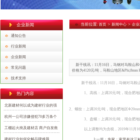
当前位置:
>
>
首页
新闻中心
企业
企业新闻
通知公告
行业新闻
企业新闻
新干线讯：11月16日，马钢对马鞍山和合
常见问题
价格为4120元/吨，马鞍山地区&Phi;8mm 
技术支持
新干线讯：11月16日，马钢对马鞍
1、高线：上调20元/吨，现合肥地区Φ8m
热门内容
北新建材何以成为建材行业的强
2、螺纹：上调20元/吨，现合肥地区Φ20mm 
势民族品牌？
杭州一公司涉嫌侵犯70多万条个
3、盘螺：上调20元/吨，现合肥地区Φ8m
人信息，多为向业主推销建材
工棚起火殃及建材店 商户自发救
以上调整均为含税，2019年11月1
援避免损失
建材行业如何化解品牌难题
上一篇：
专家：家里有这三