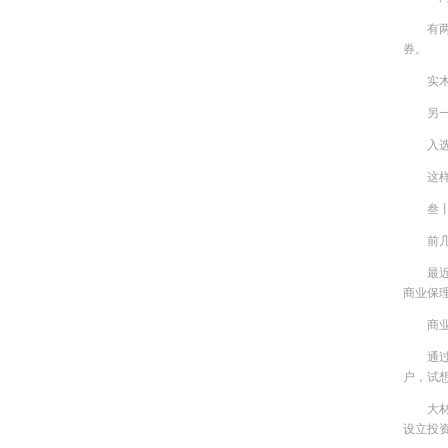
有
券。
实
另
入
这
叁
前
最
商业保
商
通
户，试
大
设立投