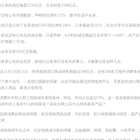
公布的成交额是2135亿元，京东的是1598亿元。
宁没有公布详细数据，声称同比增长132%，数字应该不会差。
美也只是公布了全渠道的GMV同比增长206%，订单量提升215%，社交分享平台国美美
多多也没有公布总的成交额，只是声称，9小时的成交额超过去年双十一GMV，农产品订单
巾销量2.7亿包。
品会表示有102亿交易额。
商务部公布的信息里，跟咱们泛家居行业有关的事儿，大概要注意这样几点：
、从11月1日至11日，跨境电商进口商品销售额超过300亿元，还有200多万海外消费者
露了两个信号，一是我们国家的买家，以后可能会通过跨境电商平台，买更多的进口商
的床上用品、家居文创等等。
、消费向年轻人和三四线城市居民延伸，80后、90后占比超过70%，这一直是电商买
搞清年轻人喜欢什么样的家居？喜欢在网上买什么样的家居产品？
、品牌消费趋势依然明显，你没有响亮的品牌，不好卖货。双11销售额前10强里，国产
大牌。
、传统电商平台之外，社交电商成为新的增量，比如微商、拼团、朋友圈、小程序等，