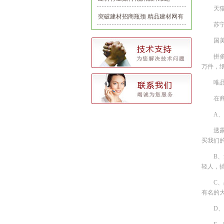
天猫
突破建材招商瓶颈 精品建材网有
苏
一套
国
拼
万件，纸
唯
在
A
透
买我们
B
轻人，
C
有名的
D