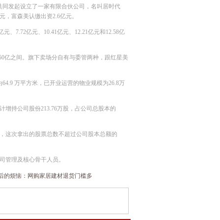
共同发起设立了一家有限合伙公司，名叫居时代
，富森美认缴出资2.6亿元。
.72亿元、10.41亿元、12.21亿元和12.58亿
至7.50亿之间。旗下卖场分自有与委管两种，跟红星美
.9 万平方米，已开业运营的物业规模为26.8万
增持公司股份213.76万股，占公司总股本的
，这次拿出的股票总数不超过公司股本总额的
司管理及核心骨干人员。
1”后的烦恼：网购家居建材退货门槛多