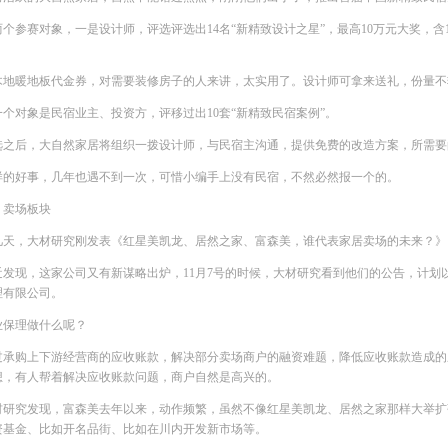
两个参赛对象，一是设计师，评选评选出14名“新精致设计之星”，最高10万元大奖，含
木地暖地板代金券，对需要装修房子的人来讲，太实用了。设计师可拿来送礼，份量不
一个对象是民宿业主、投资方，评移过出10套“新精致民宿案例”。
选之后，大自然家居将组织一拨设计师，与民宿主沟通，提供免费的改造方案，所需要
样的好事，几年也遇不到一次，可惜小编手上没有民宿，不然必然报一个的。
丨卖场板块
几天，大材研究刚发表《红星美凯龙、居然之家、富森美，谁代表家居卖场的未来？》
近发现，这家公司又有新谋略出炉，11月7号的时候，大材研究看到他们的公告，计划
理有限公司。
业保理做什么呢？
过承购上下游经营商的应收账款，解决部分卖场商户的融资难题，降低应收账款造成的
想，有人帮着解决应收账款问题，商户自然是高兴的。
材研究发现，富森美去年以来，动作频繁，虽然不像红星美凯龙、居然之家那样大举扩
资基金、比如开名品街、比如在川内开发新市场等。