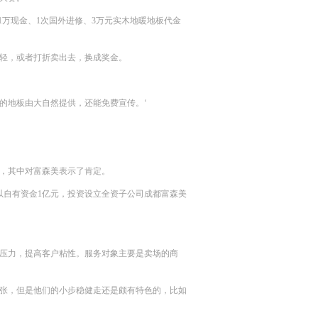
1万现金、1次国外进修、3万元实木地暖地板代金
轻，或者打折卖出去，换成奖金。
的地板由大自然提供，还能免费宣传。‘
，其中对富森美表示了肯定。
以自有资金1亿元，投资设立全资子公司成都富森美
压力，提高客户粘性。服务对象主要是卖场的商
张，但是他们的小步稳健走还是颇有特色的，比如