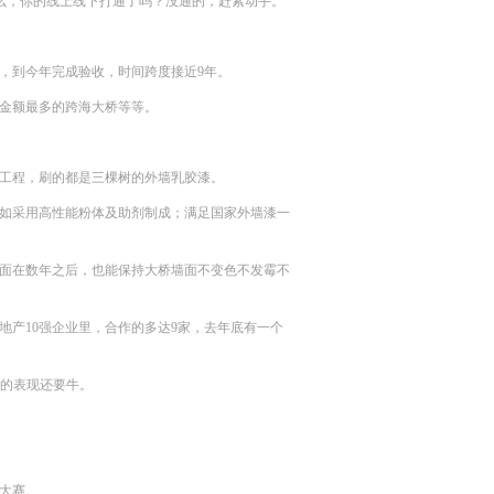
那么，你的线上线下打通了吗？没通的，赶紧动手。
动工，到今年完成验收，时间跨度接近9年。
金额最多的跨海大桥等等。
工程，刷的都是三棵树的外墙乳胶漆。
如采用高性能粉体及助剂制成；满足国家外墙漆一
面在数年之后，也能保持大桥墙面不变色不发霉不
地产10强企业里，合作的多达9家，去年底有一个
装漆的表现还要牛。
大赛。