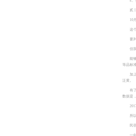
E
贰
1
这
要
但
能
等品标准
加
泛黄。
有
数据是
20
所
民
一