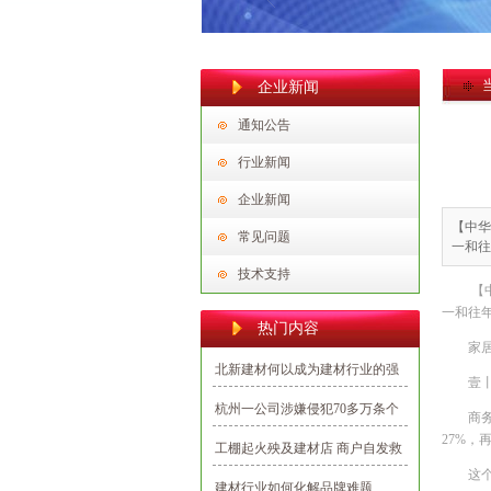
企业新闻
通知公告
行业新闻
企业新闻
【中华
常见问题
一和往
技术支持
【
一和往
热门内容
家
北新建材何以成为建材行业的强
壹
势民族品牌？
杭州一公司涉嫌侵犯70多万条个
商
人信息，多为向业主推销建材
27%，
工棚起火殃及建材店 商户自发救
这
援避免损失
建材行业如何化解品牌难题