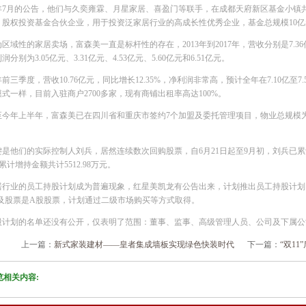
年7月的公告，他们与久奕雍霖、月星家居、喜盈门等联手，在成都天府新区基金小镇
）股权投资基金合伙企业，用于投资泛家居行业的高成长性优秀企业，基金总规模10亿元
区域性的家居卖场，富森美一直是标杆性的存在，2013年到2017年，营收分别是7.36亿元、7
分别为3.05亿元、3.31亿元、4.53亿元、5.60亿元和6.51亿元。
前三季度，营收10.76亿元，同比增长12.35%，净利润非常高，预计全年在7.10亿
式一样，目前入驻商户2700多家，现有商铺出租率高达100%。
至今年上半年，富森美已在四川省和重庆市签约7个加盟及委托管理项目，物业总规模为64
。
键是他们的实际控制人刘兵，居然连续数次回购股票，自6月21日起至9月初，刘兵已累计
，累计增持金额共计5512.98万元。
居行业的员工持股计划成为普遍现象，红星美凯龙有公告出来，计划推出员工持股计划
涉及股票是A股股票，计划通过二级市场购买等方式取得。
股计划的名单还没有公开，仅表明了范围：董事、监事、高级管理人员、公司及下属公
上一篇：
新式家装建材——皇者集成墙板实现绿色快装时代
下一篇：
“双1
览相关内容: