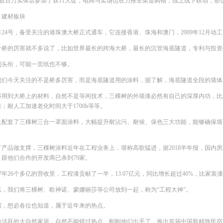
、数百万实体店参加了双11大促，电商与卖场也在力推全渠道购物，线上线下联动，
丨建材板块
0月24号，备受关注的港珠澳大桥正式通车，它连接香港、珠海和澳门，2009年12月
个桥的厉害就不多说了，比如世界最长的跨海大桥，最长的沉管海底隧道，专利与投资
列头衔，可能一页纸也不够。
我们今天关注的不是桥多厉害，而是海底隧道用的涂料，据了解，海底隧道全段的墙体
够用到大桥上的材料，自然不是等闲技术，三棵树的外墙漆必然有自己的深厚内功，比
；耐人工加速老化时间大于1700h等等。
上配套了三棵树三合一罩面涂料，大幅提升耐沾污、耐候、保色三大功能，能够确保墙
了产品做支撑，三棵树涂料近年在工程业务上，堪称高歌猛进，据2018半年报，国内房
，跟他们合作的开发商已杀到79家。
17年26个多亿的营收里，工程漆贡献了一半，13.07亿元，同比增长超过46%，比家
以，我们将三棵树、欧神诺、蒙娜丽莎等公司放到一起，称为“工程大神”。
宿，想必各位也知道，属于近年来的热点。
向活跃的大自然家居，自然不能错过热点，刚刚他们出手了，推出首届中国新精致民宿