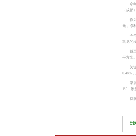
今
（成都
作为
元，净利润
今年
凯龙的模
截
平方米
关
0.48%
家
1%，
持
浏