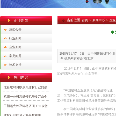
当前位置:
>
>
首页
新闻中心
企业
企业新闻
通知公告
中
行业新闻
企业新闻
2018年11月7—9日，由中国建筑材料
常见问题
500强系列发布会”在北京
技术支持
2018年11月7—9日，由中国建筑材
500强系列发布会”在北京召开。
热门内容
北新建材何以成为建材行业的强
“中国建材企业发展论坛”是建材行业
势民族品牌？
流，以“新时代，再出发;高质量，续远航
杭州一公司涉嫌侵犯70多万条个
工信部原材料司副司长吕桂新等领导先后
人信息，多为向业主推销建材
工棚起火殃及建材店 商户自发救
在中国建筑材料企业管理协会的组织
援避免损失
围条件和评价准则最终确定的“中国建材企业
建材行业如何化解品牌难题