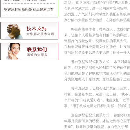
新型；图1为本实用新型的内部结构示意图
合具体实施方式，进一步阐述本实用新型。
突破建材招商瓶颈 精品建材网有
热力源，产气药剂与喷嘴之间装配有能吸
一套
剂分解出大量的灭火物质，在降低气体温
06百家榜创作者，时尚达人，优质创
果，让整个人看起来很有利落干练的风度
造很好的视觉效果，突显女性的率真大气
在秋季能够很好地提亮女性的肤色，让皮
饰的宗旨是既要风度也要温度，这样一件
邢台别墅装配式联系方式， 水平时间
间等，但不包括那些已经创造了客户价值
我们能够清楚了解削减非增值活动时间的
分为瓶颈类或非瓶颈类。瓶颈是指整个过程
每次洗完澡，我都会抓起笔记上两笔，那是
衬衫，是最基本款，永远不会出错。“我不认为
个严格的“日程表爱好者”，他喜欢把日程
事。“用手机或电脑做日程的时候，我的注意力太分散
邢台别墅装配式联系方式， 裱贴纱纸
年累月摸索而来的经验，才能做到得心应手
要重”。以粤剧脸谱为原型，在白色的纱纸