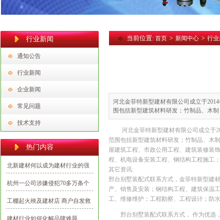
当前位置:
>
>
首页
新闻中心
行业
行业新闻
通知公告
行业新闻
企业新闻
河北金菲特新型建材有限公司成立于201
常见问题
围包括新型建筑材料研发；竹制品、木制
技术支持
河北金菲特新型建材有限公司成立于20
范围包括新型建筑材料研发；竹制品、木
热门内容
屋建筑工程、市政公用工程、建筑装修装
程、机电设备安装工程、钢结构工程施工
北新建材何以成为建材行业的强
其它资讯:
势民族品牌？
邢台别墅装配式联系方式，金菲特新型建
杭州一公司涉嫌侵犯70多万条个
产、销售及安装；钢结构工程、建筑保温
人信息，多为向业主推销建材
工、维修维护；工程勘察、工程设计；防
工棚起火殃及建材店 商户自发救
援避免损失
邢台别墅装配式联系方式， 作为优选
建材行业如何化解品牌难题