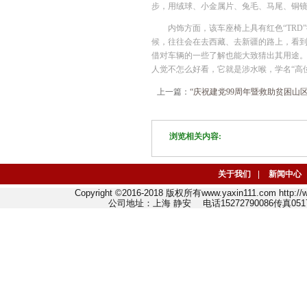
步，用绒球、小金属片、兔毛、马尾、铜
内饰方面，该车座椅上具有红色“TR
候，往往会在去西藏、去新疆的路上，看到
借对车辆的一些了解也能大致猜出其用途
人觉不怎么好看，它就是涉水喉，学名“高
上一篇：
“庆祝建党99周年暨救助贫困山
浏览相关内容:
关于我们
|
新闻中心
Copyright ©2016-2018 版权所有www.yaxin111.com http
公司地址：上海 静安 电话15272790086传真0517-